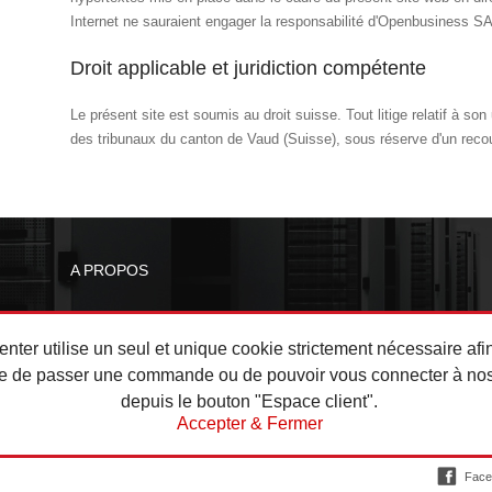
Internet ne sauraient engager la responsabilité d'Openbusiness SA
Droit applicable et juridiction compétente
Le présent site est soumis au droit suisse. Tout litige relatif à so
des tribunaux du canton de Vaud (Suisse), sous réserve d'un recou
A PROPOS
b
Contactez-nous
Blog
nter utilise un seul et unique cookie strictement nécessaire afi
nter
Historique
re de passer une commande ou de pouvoir vous connecter à nos
Conditions générales
depuis le bouton "Espace client".
e
Mentions légales
Accepter & Fermer
Politique de confidentialité
Face