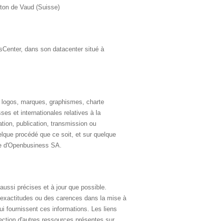
ton de Vaud (Suisse)
Center, dans son datacenter situé à
, logos, marques, graphismes, charte
ses et internationales relatives à la
cation, publication, transmission ou
uelque procédé que ce soit, et sur quelque
able d'Openbusiness SA.
aussi précises et à jour que possible.
inexactitudes ou des carences dans la mise à
 lui fournissent ces informations. Les liens
ection d'autres ressources présentes sur