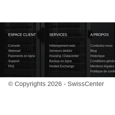
ESPACE CLIENT
SERVICES
A PROPOS
Console
Hébergement web
Contactez-nous
Webmail
Serveurs dédiés
Blog
Paiements en ligne
Housing / Datacenter
Historique
Support
Backup en ligne
Conditions génér
FAQ
Hosted Exchange
Mentions légales
Politique de confi
© Copyrights 2026 - SwissCenter